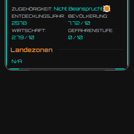
Nicht Beansprucht
ZUGEHÖRIGKEIT:
ENTDECKUNGSJAHR:
BEVÖLKERUNG:
2578
7.72 / 10
WIRTSCHAFT:
GEFAHRENSTUFE:
2.79 / 10
0 / 10
Landezonen
N/A