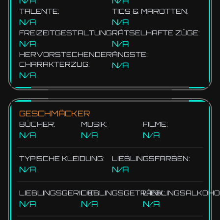
N/A
N/A
TALENTE:
TICS & MAROTTEN:
N/A
N/A
FREIZEITGESTALTUNG:
RÄTSELHAFTE ZÜGE:
N/A
N/A
HERVORSTECHENDER
ÄNGSTE:
CHARAKTERZUG:
N/A
N/A
GESCHMÄCKER
BÜCHER:
MUSIK:
FILME:
N/A
N/A
N/A
TYPISCHE KLEIDUNG:
LIEBLINGSFARBEN:
N/A
N/A
LIEBLINGSGERICHT:
LIEBLINGSGETRÄNK:
LIEBLINGSALKOHO
N/A
N/A
N/A