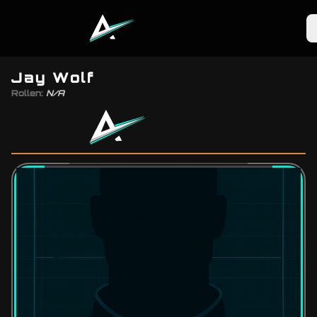
ArisCorp
Jay Wolf
Rollen:
N/A