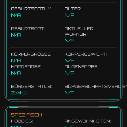
GEBURTSDATUM:
ALTER:
N/A
N/A
GEBURTSORT:
AKTUELLER
WOHNORT:
N/A
N/A
KÖRPERGRÖSSE:
KÖRPERGEWICHT:
N/A
N/A
HAARFARBE:
AUGENFARBE:
N/A
N/A
BÜRGERSTATUS:
BÜRGERSCHAFTSVERDIEN
Zivilist
N/A
SPEZIFISCH
HOBBIES:
ANGEWOHNHEITEN: